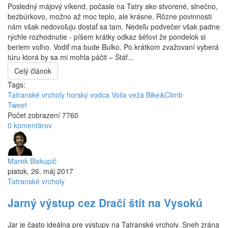
Posledný májový víkend, počasie na Tatry ako stvorené, slnečno,
bezbúrkovo, možno až moc teplo, ale krásne. Rôzne povinnosti
nám však nedovoľuju dostať sa tam. Nedeľu podvečer však padne
rýchle rozhodnutie - píšem krátky odkaz šéfovi že pondelok si
beriem voľno. Vodiť ma bude Bulko. Po krátkom zvažovaní vyberá
túru ktorá by sa mi mohla páčit – Štáf...
Celý článok
Tags:
Tatranské vrcholy horský vodca
Volia veža
Bike&Climb
Tweet
Počet zobrazení 7760
0 komentárov
Marek Biskupič
piatok, 26. máj 2017
Tatranské vrcholy
Jarný výstup cez Dračí štít na Vysokú
Jar je často ideálna pre výstupy na Tatranské vrcholy. Sneh zrána