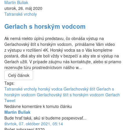
Martin Buliak
utorok, 26. máj 2020
Tatranské vrcholy
Gerlach s horským vodcom
Ak nemá niekto úplnú predstavu, čo obnáša výstup na
Gerlachovský štít s horským vodcom, prinášame Vám video
z výstupu v rozlíšení 4K. Horský vodca sa o Vás kompletne
postará, dbá aby ste boli vždy v bezpečí a aby ste si výstup na
Gerlach užili. V prípade záujmu nás kontaktujte, alebo si priamo
rezervujte túru prostredníctvom nášho w...
Celý článok
Tags:
Tatranské vrcholy horský vodca
Gerlachovský štít
Gerlach s
horským vodcom
Gerlachovský štít s horským vodcom
Gerlach
Tweet
Nedávne komentáre k tomuto článku
Martin Buliak
Bude hrať taká, akú si budeme pospevovať...
štvrtok, 07. október 2021, 05:14
Počet zobrazení 5270