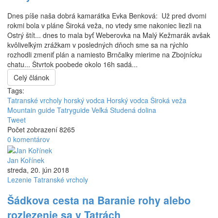
Dnes píše naša dobrá kamarátka Evka Benková: Už pred dvomi
rokmi bola v pláne Široká veža, no vtedy sme nakoniec liezli na
Ostrý štít... dnes to mala byť Weberovka na Malý Kežmarák avšak
kvôliveľkým zrážkam v posledných dňoch sme sa na rýchlo
rozhodli zmeniť plán a namiesto Brnčalky mierime na Zbojnícku
chatu... Štvrtok poobede okolo 16h sadá...
Celý článok
Tags:
Tatranské vrcholy horský vodca
Horský vodca
Široká veža
Mountain guide
Tatryguide
Veľká Studená dolina
Tweet
Počet zobrazení 8265
0 komentárov
Jan Kořínek
streda, 20. jún 2018
Lezenie
Tatranské vrcholy
Šádkova cesta na Baranie rohy alebo
rozlezenie sa v Tatrách