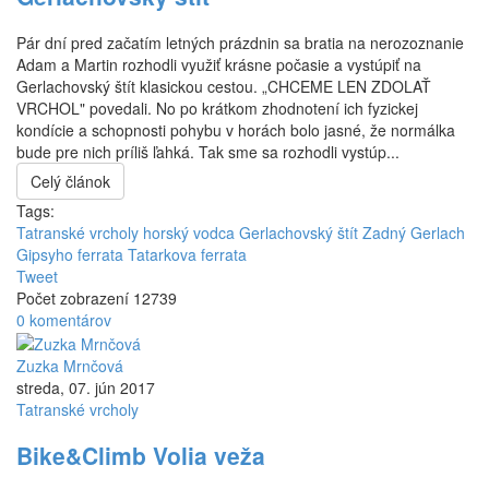
Pár dní pred začatím letných prázdnin sa bratia na nerozoznanie
Adam a Martin rozhodli využiť krásne počasie a vystúpiť na
Gerlachovský štít klasickou cestou. „CHCEME LEN ZDOLAŤ
VRCHOL" povedali. No po krátkom zhodnotení ich fyzickej
kondície a schopnosti pohybu v horách bolo jasné, že normálka
bude pre nich príliš ľahká. Tak sme sa rozhodli vystúp...
Celý článok
Tags:
Tatranské vrcholy horský vodca
Gerlachovský štít
Zadný Gerlach
Gipsyho ferrata
Tatarkova ferrata
Tweet
Počet zobrazení 12739
0 komentárov
Zuzka Mrnčová
streda, 07. jún 2017
Tatranské vrcholy
Bike&Climb Volia veža