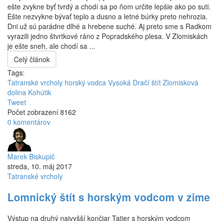
ešte zvykne byť tvrdý a chodí sa po ňom určite lepšie ako po suti.
Ešte nezvykne bývať teplo a dusno a letné búrky preto nehrozia.
Dni už sú parádne dlhé a hrebene suché. Aj preto sme s Radkom
vyrazili jedno štvrtkové ráno z Popradského plesa. V Zlomiskách
je ešte sneh, ale chodí sa ...
Celý článok
Tags:
Tatranské vrcholy horský vodca
Vysoká
Dračí štít
Zlomisková
dolina
Kohútik
Tweet
Počet zobrazení 8162
0 komentárov
Marek Biskupič
streda, 10. máj 2017
Tatranské vrcholy
Lomnický štít s horským vodcom v zime
Výstup na druhý najvyšší končiar Tatier s horským vodcom