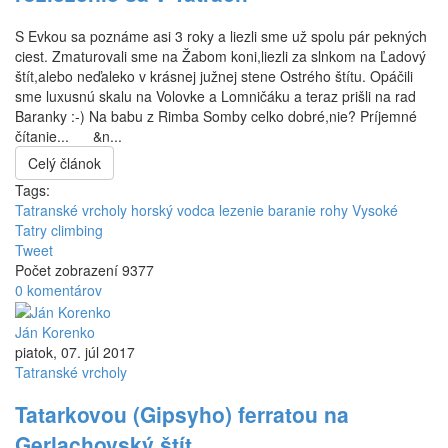
S Evkou sa poznáme asi 3 roky a liezli sme už spolu pár pekných
ciest. Zmaturovali sme na Žabom koni,liezli za slnkom na Ľadový
štít,alebo neďaleko v krásnej južnej stene Ostrého štítu. Opáčili
sme luxusnú skalu na Volovke a Lomničáku a teraz prišli na rad
Baranky :-) Na babu z Rimba Somby celko dobré,nie? Príjemné
čítanie... &n...
Celý článok
Tags:
Tatranské vrcholy horský vodca
lezenie
baranie rohy
Vysoké
Tatry
climbing
Tweet
Počet zobrazení 9377
0 komentárov
Ján Korenko
piatok, 07. júl 2017
Tatranské vrcholy
Tatarkovou (Gipsyho) ferratou na
Gerlachovský štít