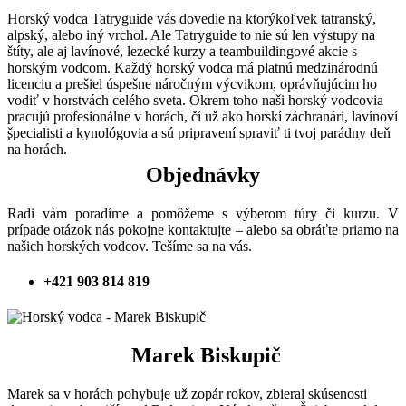
Horský vodca Tatryguide vás dovedie na ktorýkoľvek tatranský,
alpský, alebo iný vrchol. Ale Tatryguide to nie sú len výstupy na
štíty, ale aj lavínové, lezecké kurzy a teambuildingové akcie s
horským vodcom. Každý horský vodca má platnú medzinárodnú
licenciu a prešiel úspešne náročným výcvikom, oprávňujúcim ho
vodiť v horstvách celého sveta. Okrem toho naši horský vodcovia
pracujú profesionálne v horách, čí už ako horskí záchranári, lavínoví
špecialisti a kynológovia a sú pripravení spraviť ti tvoj parádny deň
.
na horách.
Objednávky
Radi vám poradíme a pomôžeme s výberom túry či kurzu. V
prípade otázok nás pokojne kontaktujte – alebo sa obráťte priamo na
našich horských vodcov. Tešíme sa na vás.
+421 903 814 819
Marek Biskupič
Marek sa v horách pohybuje už zopár rokov, zbieral skúsenosti