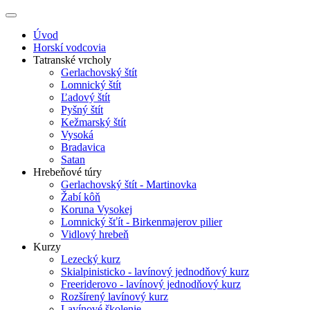
Úvod
Horskí vodcovia
Tatranské vrcholy
Gerlachovský štít
Lomnický štít
Ľadový štít
Pyšný štít
Kežmarský štít
Vysoká
Bradavica
Satan
Hrebeňové túry
Gerlachovský štít - Martinovka
Žabí kôň
Koruna Vysokej
Lomnický šťít - Birkenmajerov pilier
Vidlový hrebeň
Kurzy
Lezecký kurz
Skialpinisticko - lavínový jednodňový kurz
Freeriderovo - lavínový jednodňový kurz
Rozšírený lavínový kurz
Lavínové školenie