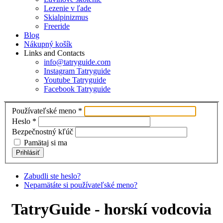
Lezenie v ľade
Skialpinizmus
Freeride
Blog
Nákupný košík
Links and Contacts
info@tatryguide.com
Instagram Tatryguide
Youtube Tatryguide
Facebook Tatryguide
Používateľské meno
*
Heslo
*
Bezpečnostný kľúč
Pamätaj si ma
Prihlásiť
Zabudli ste heslo?
Nepamätáte si používateľské meno?
TatryGuide - horskí vodcovia