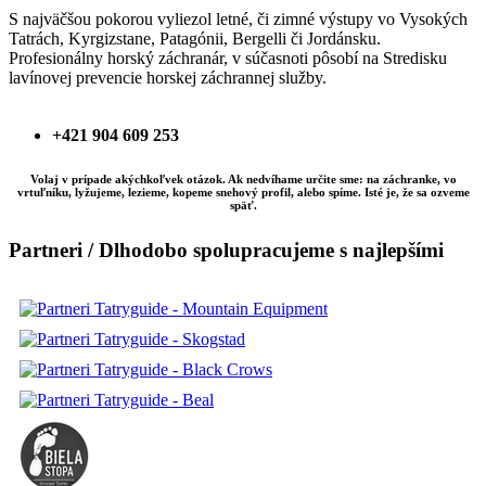
S najväčšou pokorou vyliezol letné, či zimné výstupy vo Vysokých
Tatrách, Kyrgizstane, Patagónii, Bergelli či Jordánsku.
Profesionálny horský záchranár, v súčasnoti pôsobí na Stredisku
lavínovej prevencie horskej záchrannej služby.
+421 904 609 253
Volaj v prípade akýchkoľvek otázok. Ak nedvíhame určite sme: na záchranke, vo
vrtuľníku, lyžujeme, lezieme, kopeme snehový profil, alebo spíme. Isté je, že sa ozveme
späť.
Partneri / Dlhodobo spolupracujeme s najlepšími