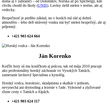
doma aj v zahraničí – od Dolomitov, Nórska až po Špicbergy, kde
chvílu chodil do školy (
UNIS
). Lavíny riešil nielen v teréne, ale aj
vedecky.
Bezpečnosť je preňho základ, no v horách má rád aj dobrú
atmosféru – lebo deň strávený vonku má byť nielen bezpečný, ale aj
príjemný.
+421 903 624 664
Ján Korenko
Keďže hory sú mu koníčkom aj prácou, tak od mája 2010 pracuje
ako profesionálny horský záchranár vo Vysokých Tatrách,
zameranie lavínový špecialista a kynológ.
Horský vodca, horolezec, skialpinista a skalkár v jednom,
nevynechá ani drytooling a lezenie v ľade. Vylezené a zlyžované
rôzne cesty v Tatrách a Alpách.
+421 903 624 117